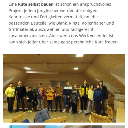
Eine
Rute selbst bauen
ist schon ein anspruchsvolles
Projekt. Jedem Jungfischer werden die nötigen
Kenntnisse und Fertigkeiten vermittelt, um die
passenden Bauteile, wie Blank, Ringe, Rollenhalter und
Griffmaterial, auszuwählen und fachgerecht
zusammenzusetzen. Aber wenn das Werk vollendet ist,
kann sich jeder über seine ganz persönliche Rute freuen.